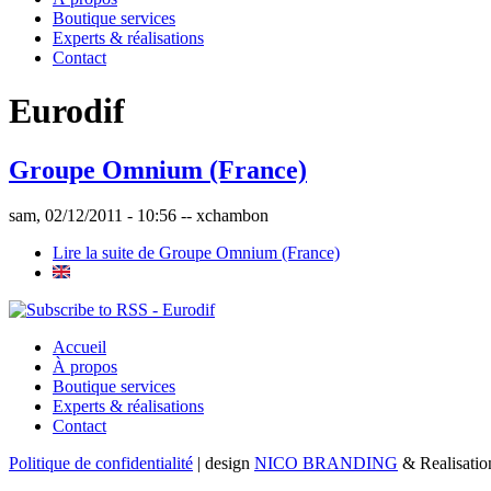
Boutique services
Experts & réalisations
Contact
Eurodif
Groupe Omnium (France)
sam, 02/12/2011 - 10:56 --
xchambon
Lire la suite
de Groupe Omnium (France)
Accueil
À propos
Boutique services
Experts & réalisations
Contact
Politique de confidentialité
| design
NICO BRANDING
& Realisati